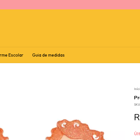
rme Escolar
Guia de medidas
Iníc
Pr
SKU
R
Úl