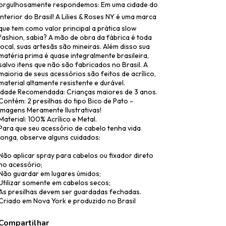
orgulhosamente respondemos: Em uma cidade do
interior do Brasil! A Lilies & Roses NY é uma marca
que tem como valor principal a prática slow
fashion, sabia? A mão de obra da fábrica é toda
local, suas artesãs são mineiras. Além disso sua
matéria prima é quase integralmente brasileira,
salvo itens que não são fabricados no Brasil. A
maioria de seus acessórios são feitos de acrílico,
material altamente resistente e durável.
Idade Recomendada: Crianças maiores de 3 anos.
Contém: 2 presilhas do tipo Bico de Pato -
Imagens Meramente Ilustrativas!
Material: 100% Acrílico e Metal.
Para que seu acessório de cabelo tenha vida
longa, observe alguns cuidados:
Não aplicar spray para cabelos ou fixador direto
no acessório;
Não guardar em lugares úmidos;
Utilizar somente em cabelos secos;
As presilhas devem ser guardadas fechadas.
Criado em Nova York e produzido no Brasil
Compartilhar