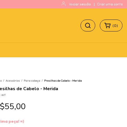
Iniciar sessão
|
Criar uma conta
(
0
)
io
/
Acessórios
/
Para cabeça
/
Presilhas de Cabelo - Merida
esilhas de Cabelo - Merida
:
act
$55,00
tima peça! =)