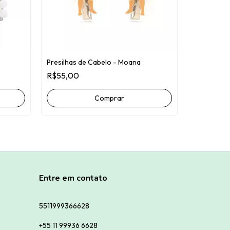
Presilhas de Cabelo - Moana
R$55,00
Presilhas d
R$55,00
Entre em contato
5511999366628
+55 11 99936 6628