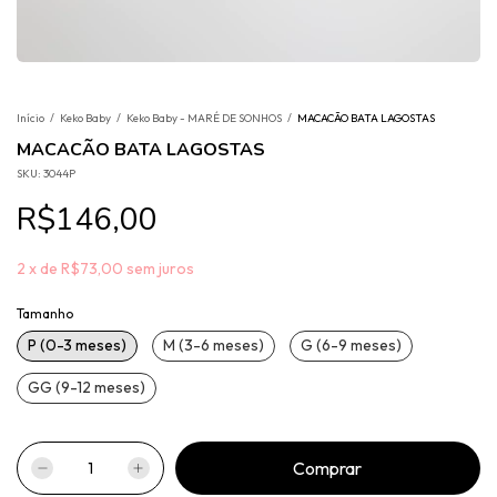
Início
/
Keko Baby
/
Keko Baby - MARÉ DE SONHOS
/
MACACÃO BATA LAGOSTAS
MACACÃO BATA LAGOSTAS
SKU:
3044P
R$146,00
2
x
de
R$73,00
sem juros
Tamanho
P (0-3 meses)
M (3-6 meses)
G (6-9 meses)
GG (9-12 meses)