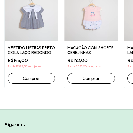
VESTIDO LISTRAS PRETO
MACACÃO COM SHORTS
MA
GOLA LAÇO REDONDO
CEREJINHAS
LA
R$145,00
R$142,00
R$
2
x
de
R$72,50
sem juros
2
x
de
R$71,00
sem juros
2
x
Comprar
Comprar
Siga-nos