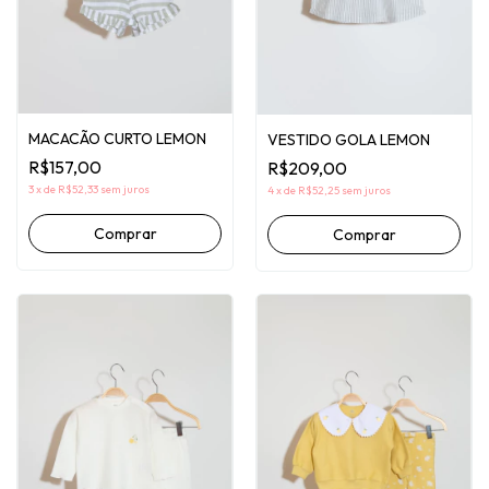
MACACÃO CURTO LEMON
VESTIDO GOLA LEMON
R$157,00
R$209,00
3
x
de
R$52,33
sem juros
4
x
de
R$52,25
sem juros
Comprar
Comprar