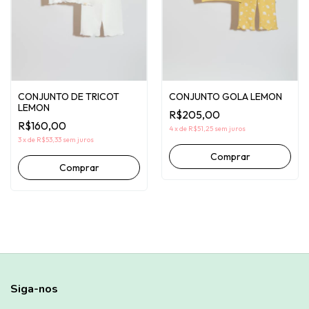
CONJUNTO DE TRICOT
CONJUNTO GOLA LEMON
LEMON
R$205,00
R$160,00
4
x
de
R$51,25
sem juros
3
x
de
R$53,33
sem juros
Comprar
Comprar
Siga-nos