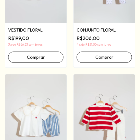
VESTIDO FLORAL
CONJUNTO FLORAL
R$199,00
R$206,00
3
x
de
R$66,33
sem juros
4
x
de
R$51,50
sem juros
Comprar
Comprar