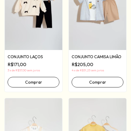
CONJUNTO CAMISA LIMÃO
CONJUNTO LAÇOS
R$205,00
R$171,00
4
x
de
R$51,25
sem juros
3
x
de
R$57,00
sem juros
Comprar
Comprar