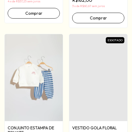
4
x
de
R$57,25
sem juros
3
x
de
R$60,67
sem juros
Comprar
Comprar
ESGOTADO
CONJUNTO ESTAMPA DE
VESTIDO GOLA FLORAL