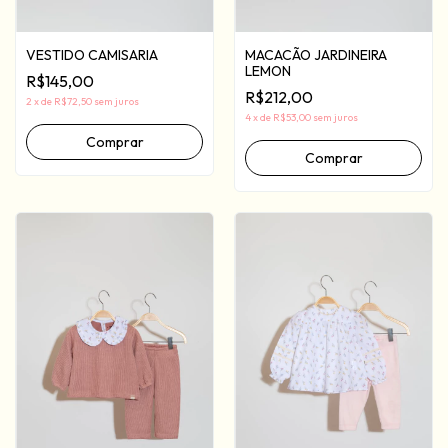
VESTIDO CAMISARIA
MACACÃO JARDINEIRA
LEMON
R$145,00
R$212,00
2
x
de
R$72,50
sem juros
4
x
de
R$53,00
sem juros
Comprar
Comprar