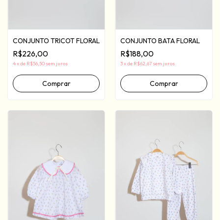
CONJUNTO BATA FLORAL
CONJUNTO TRICOT FLORAL
R$188,00
R$226,00
3
x
de
R$62,67
sem juros
4
x
de
R$56,50
sem juros
Comprar
Comprar