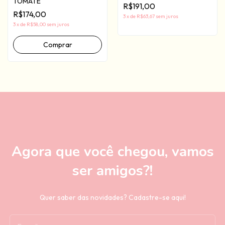
TOMATE
R$191,00
R$174,00
3
x
de
R$63,67
sem juros
3
x
de
R$58,00
sem juros
Comprar
Agora que você chegou, vamos
ser amigos?!
Quer saber das novidades? Cadastre-se aqui!