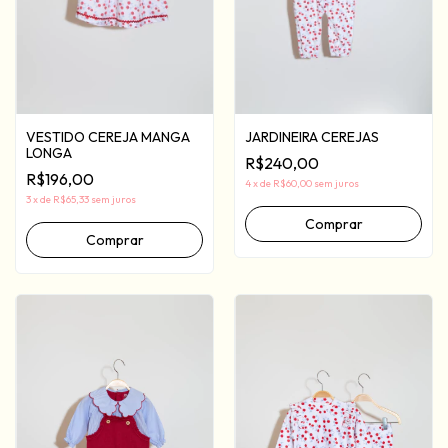
VESTIDO CEREJA MANGA
JARDINEIRA CEREJAS
LONGA
R$240,00
R$196,00
4
x
de
R$60,00
sem juros
3
x
de
R$65,33
sem juros
Comprar
Comprar