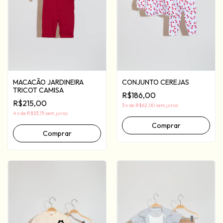
MACACÃO JARDINEIRA
CONJUNTO CEREJAS
TRICOT CAMISA
R$186,00
R$215,00
3
x
de
R$62,00
sem juros
4
x
de
R$53,75
sem juros
Comprar
Comprar