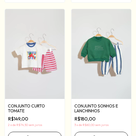
CONJUNTO CURTO
CONJUNTO SONHOS E
TOMATE
LANCHINHOS
R$149,00
R$180,00
2
x
de
R$74,50
sem juros
3
x
de
R$60,00
sem juros