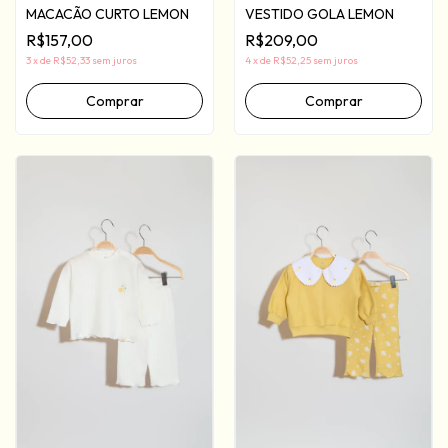
MACACÃO CURTO LEMON
VESTIDO GOLA LEMON
R$157,00
R$209,00
3
x
de
R$52,33
sem juros
4
x
de
R$52,25
sem juros
Comprar
Comprar